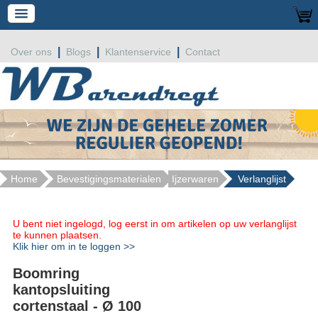
|
|
|
Over ons
Blogs
Klantenservice
Contact
Home
Bevestigingsmaterialen
Ijzerwaren
Verlanglijst
U bent niet ingelogd, log eerst in om artikelen op uw verlanglijst
te kunnen plaatsen.
Klik hier om in te loggen >>
Boomring
kantopsluiting
cortenstaal - Ø 100