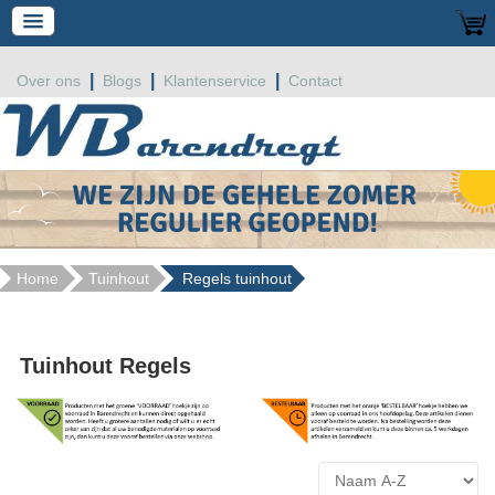
|
|
|
Over ons
Blogs
Klantenservice
Contact
Home
Tuinhout
Regels tuinhout
Tuinhout Regels