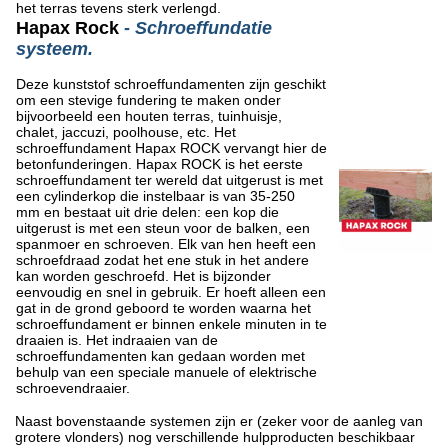
het terras tevens sterk verlengd.
Hapax Rock
- Schroeffundatie
systeem.
Deze kunststof schroeffundamenten zijn geschikt
om een stevige fundering te maken onder
bijvoorbeeld een houten terras, tuinhuisje,
chalet, jaccuzi, poolhouse, etc. Het
schroeffundament Hapax ROCK vervangt hier de
betonfunderingen. Hapax ROCK is het eerste
schroeffundament ter wereld dat uitgerust is met
een cylinderkop die instelbaar is van 35-250
mm en bestaat uit drie delen: een kop die
uitgerust is met een steun voor de balken, een
spanmoer en schroeven. Elk van hen heeft een
schroefdraad zodat het ene stuk in het andere
kan worden geschroefd. Het is bijzonder
eenvoudig en snel in gebruik. Er hoeft alleen een
gat in de grond geboord te worden waarna het
schroeffundament er binnen enkele minuten in te
draaien is. Het indraaien van de
schroeffundamenten kan gedaan worden met
behulp van een speciale manuele of elektrische
schroevendraaier.
Naast bovenstaande systemen zijn er (zeker voor de aanleg van
grotere vlonders) nog verschillende hulpproducten beschikbaar