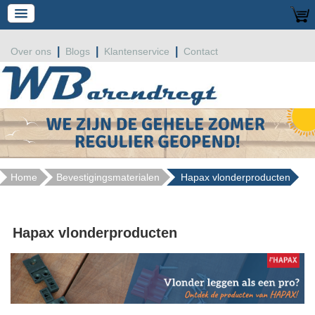
|
|
|
Over ons
Blogs
Klantenservice
Contact
Home
Bevestigingsmaterialen
Hapax vlonderproducten
Hapax vlonderproducten