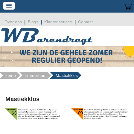
|
|
|
Over ons
Blogs
Klantenservice
Contact
Home
Timmerhout
Mastiekklos
Mastiekklos