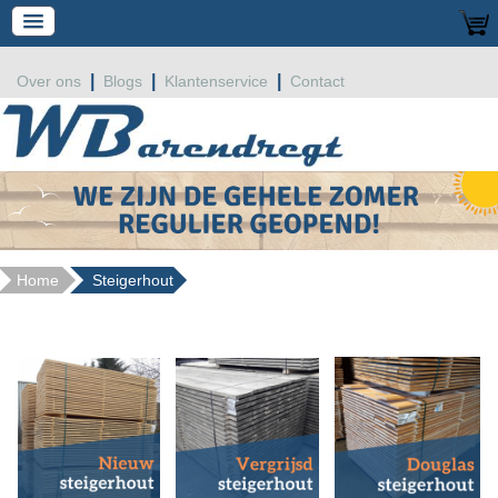
|
|
|
Over ons
Blogs
Klantenservice
Contact
Home
Steigerhout