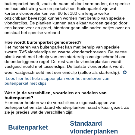
buitenparket heeft, zoals de naam al doet vermoeden, de speelse
en luxe uitstraling van en parketvloer. Buitenparket zijn wat
kortere vlonderplanken van 90 tot 180 cm lengte welke
onzichtbaar bevestigd kunnen worden met behulp van speciale
vlonderclips. De planken kunnen aan elkaar worden gelegd door
een kopse veer en groef, hierdoor gaan alle naden netjes over en
ontstaat het speelse verband.
Hoe wordt buitenparket gemonteerd?
Het monteren van buitenparket kan met behulp van speciale
zwarte RVS vlonderclips en zwarte vlonderschroeven. De eerste
plank wordt met behulp van een starterclips vastgeschroefd aan
de onderliggende regel. De rest van de vlonderplanken wordt
vastgeschroefd met tussenclips. De laatste vlonderplank wordt
weer vastgeschroefd met een eindclip (zelfde als starterclip).
Lees hier het hele stappenplan voor het monteren van
buitenparket met clips.
Wat zijn de verschillen, voordelen en nadelen van
buitenparket?
Hieronder hebben we de verschillende eigenschappen van
buitenparket en standaard vlonderplanken naast elkaar gezet. Zo
zie je precies wat de verschillen zijn;
Standaard
Buitenparket
vlonderplanken