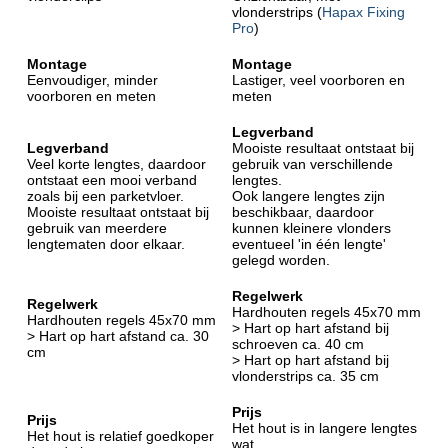
vlonderstrips (
Hapax Fixing
Pro
)
Montage
Montage
Eenvoudiger, minder
Lastiger, veel voorboren en
voorboren en meten
meten
Legverband
Legverband
Mooiste resultaat ontstaat bij
Veel korte lengtes, daardoor
gebruik van verschillende
ontstaat een mooi verband
lengtes.
zoals bij een parketvloer.
Ook langere lengtes zijn
Mooiste resultaat ontstaat bij
beschikbaar, daardoor
gebruik van meerdere
kunnen kleinere vlonders
lengtematen door elkaar.
eventueel 'in één lengte'
gelegd worden.
Regelwerk
Regelwerk
Hardhouten regels 45x70 mm
Hardhouten regels 45x70 mm
> Hart op hart afstand bij
> Hart op hart afstand ca. 30
schroeven ca. 40 cm
cm
> Hart op hart afstand bij
vlonderstrips ca. 35 cm
Prijs
Prijs
Het hout is in langere lengtes
Het hout is relatief goedkoper
wat