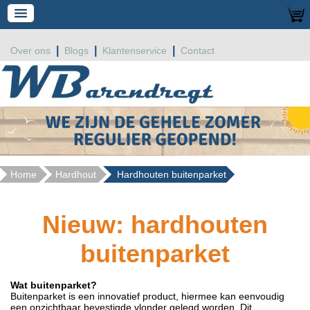
|
|
|
Over ons
Blogs
Klantenservice
Contact
Home
Hardhout
Hardhouten buitenparket
Nieuw: hardhouten
buitenparke
t
Wat buitenparket?
Buitenparket is een innovatief product, hiermee kan eenvoudig
een onzichtbaar bevestigde vlonder gelegd worden. Dit