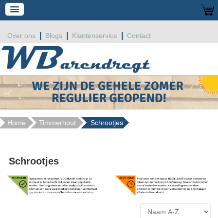
|
|
|
Over ons
Blogs
Klantenservice
Contact
Home
Timmerhout
Schrootjes
Schrootjes