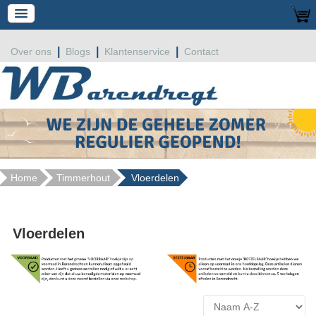
|
|
|
Over ons
Blogs
Klantenservice
Contact
Home
Timmerhout
Vloerdelen
Vloerdelen