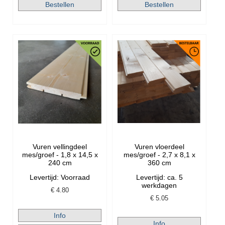
Vuren vellingdeel
Vuren vloerdeel
mes/groef - 1,8 x 14,5 x
mes/groef - 2,7 x 8,1 x
240 cm
360 cm
Levertijd: Voorraad
Levertijd: ca. 5
werkdagen
€
4.80
€
5.05