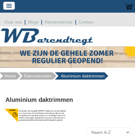
|
|
|
Over ons
Blogs
Klantenservice
Contact
Home
Dakmaterialen
Aluminium daktrimmen
Aluminium daktrimmen