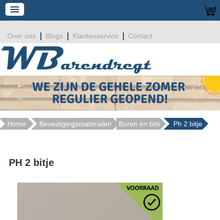
|
|
|
Over ons
Blogs
Klantenservice
Contact
Home
Bevestigingsmaterialen
Boren en bits
Ph 2 bitje
PH 2 bitje