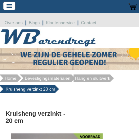
|
|
|
Over ons
Blogs
Klantenservice
Contact
Home
Bevestigingsmaterialen
Hang en sluitwerk
Kruisheng verzinkt 20 cm
Kruisheng verzinkt -
20 cm