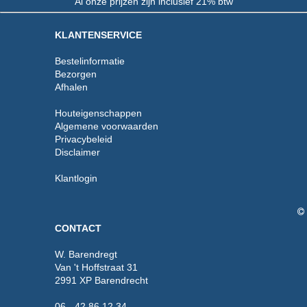
Al onze prijzen zijn inclusief 21% btw
KLANTENSERVICE
Bestelinformatie
Bezorgen
Afhalen
Houteigenschappen
Algemene voorwaarden
Privacybeleid
Disclaimer
Klantlogin
CONTACT
W. Barendregt
Van 't Hoffstraat 31
2991 XP Barendrecht
06 - 42 86 12 34