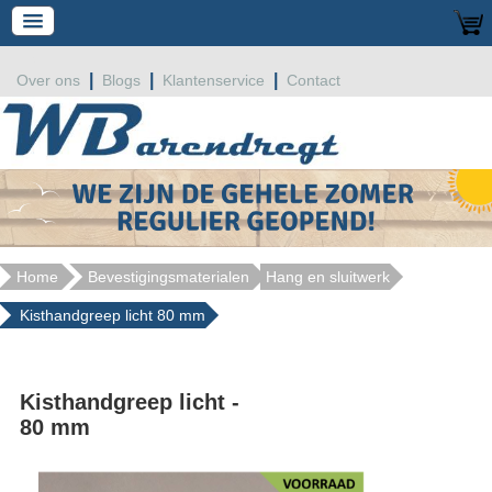
|
|
|
Over ons
Blogs
Klantenservice
Contact
Home
Bevestigingsmaterialen
Hang en sluitwerk
Kisthandgreep licht 80 mm
Kisthandgreep licht -
80 mm