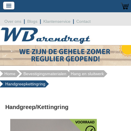
|
|
|
Over ons
Blogs
Klantenservice
Contact
Home
Bevestigingsmaterialen
Hang en sluitwerk
Handgreepkettingring
Handgreep/Kettingring