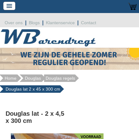
|
|
|
Over ons
Blogs
Klantenservice
Contact
Home
Douglas
Douglas regels
Douglas lat 2 x 45 x 300 cm
Douglas lat - 2 x 4,5
x 300 cm