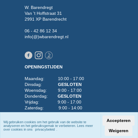
W. Barendregt
Van 't Hoffstraat 31
2991 XP Barendrecht
06 - 42 86 12 34
info(@)wbarendregt.nl
OPENINGSTIJDEN
Maandag: 10:00 - 17:00
Dinsdag:
GESLOTEN
Woensdag: 9:00 - 17:00
Donderdag:
GESLOTEN
Vrijdag: 9:00 - 17:00
Zaterdag: 9:00 - 14:00
Zondag:
GESLOTEN
Accepteren
Wij gebruiken cookies om het gebruik van de website te
Wilt u er zeker van zijn dat iets op voorraad is,
analyseren en het gebruiksgemak te verbeteren. Lees meer
over cookies in ons
privacybeleid
.
Weigeren
neem dan vooraf even contact met ons op
2026 W. Barendregt - Alle rechten voorbehouden