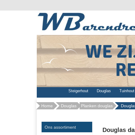
Steigerhout
Douglas
Tuinhout
Home
Douglas
Planken douglas
Dougla
Ons assortiment
Douglas da