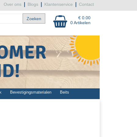
|
|
|
Over ons
Blogs
Klantenservice
Contact
€ 0.00
0 Artikelen
k
Bevestigingsmaterialen
Beits