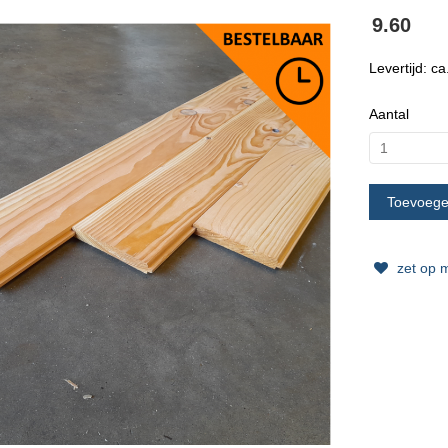
9.60
Levertijd: c
Aantal
zet op mi