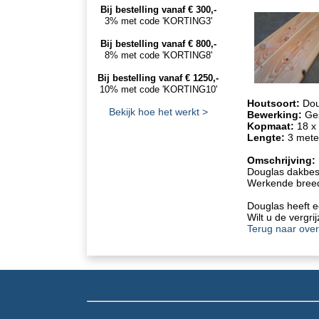
Bij bestelling vanaf € 300,-
3% met code 'KORTING3'
Bij bestelling vanaf € 800,-
8% met code 'KORTING8'
Bij bestelling vanaf € 1250,-
10% met code 'KORTING10'
Houtsoort:
Dou
Bekijk hoe het werkt >
Bewerking:
Ges
Kopmaat:
18
x
Lengte:
3
mete
Omschrijving:
Douglas dakbesc
Werkende breed
Douglas heeft e
Wilt u de vergr
Terug naar over