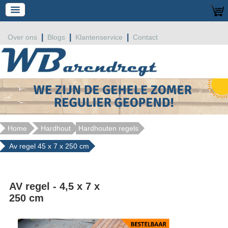
|
|
|
Over ons
Blogs
Klantenservice
Contact
Home
Hardhout
Hardhouten regels
Av regel 45 x 7 x 250 cm
AV regel - 4,5 x 7 x
250 cm