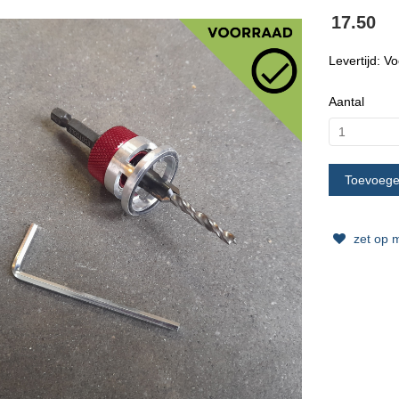
17.50
Levertijd: V
Aantal
zet op mi