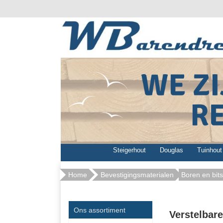
Steigerhout
Douglas
Tuinhout
Home
Bevestigingsmaterialen
Boren en bits
Ons assortiment
Verstelbar