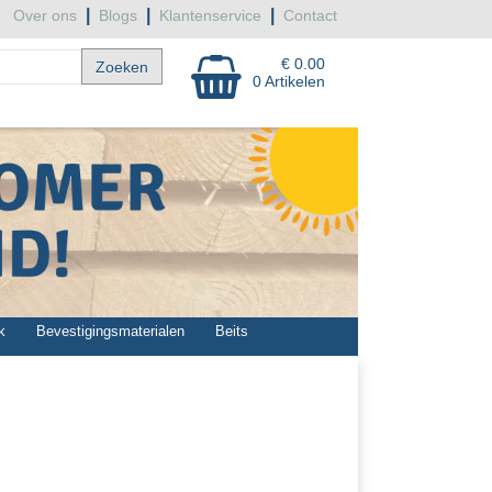
|
|
|
Over ons
Blogs
Klantenservice
Contact
€ 0.00
0 Artikelen
k
Bevestigingsmaterialen
Beits