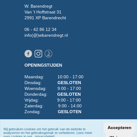
W. Barendregt
Van 't Hoffstraat 31
2991 XP Barendrecht
06 - 42 86 12 34
info(@)wbarendregt.nl
OPENINGSTIJDEN
Maandag: 10:00 - 17:00
Dinsdag:
GESLOTEN
Woensdag: 9:00 - 17:00
Donderdag:
GESLOTEN
Vrijdag: 9:00 - 17:00
Zaterdag: 9:00 - 14:00
Zondag:
GESLOTEN
Wilt u er zeker van zijn dat iets op voorraad is,
Accepteren
neem dan vooraf even contact met ons op
Wij gebruiken cookies om het gebruik van de website te
analyseren en het gebruiksgemak te verbeteren. Lees meer
2026 W. Barendregt - Alle rechten voorbehouden
over cookies in ons
privacybeleid
.