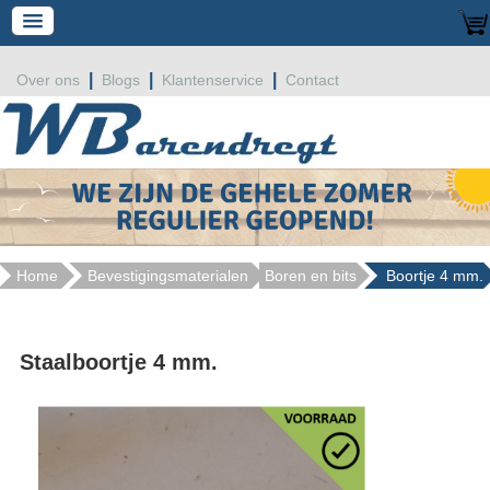
|
|
|
Over ons
Blogs
Klantenservice
Contact
Home
Bevestigingsmaterialen
Boren en bits
Boortje 4 mm.
Staalboortje 4 mm.